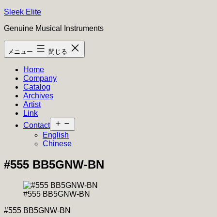
コ
Sleek Elite
ン
Genuine Musical Instruments
テ
ン
メニュー
閉じる
ツ
へ
Home
ス
Company
キ
Catalog
ッ
Archives
プ
Artist
Link
メ
Contact
ニ
English
ュ
Chinese
ー
を
#555 BB5GNW-BN
開
く
#555 BB5GNW-BN
#555 BB5GNW-BN