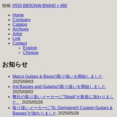
フ
投稿:
#555 BB5GNW-BN
640 × 480
ル
Home
サ
Company
イ
Catalog
ズ
Archives
Artist
Link
Contact
English
Chinese
お知らせ
Marco Guitars & Bassの取り扱いを開始しました
2025/09/03
Ast Basses and Guitarsの取り扱いを開始しました
2025/09/02
弊社の取り扱いメーカーに”Stradi”が新規に加わりまし
た。
2025/05/26
取り扱いメーカーに”St. Germaine® Custom Guitars &
Basses”が加わりました
2025/05/26