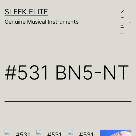
コ
SLEEK ELITE
メ
ン
ニ
Genuine Musical Instruments
テ
ュ
ー
ン
ツ
へ
#531 BN5-NT
ス
キ
ッ
プ