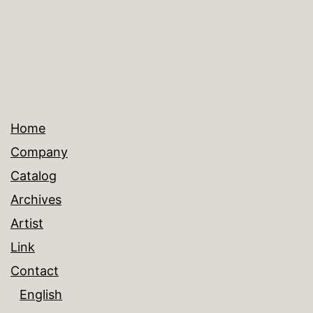
ゲ
ー
シ
ョ
Home
ン
Company
Catalog
Archives
Artist
Link
Contact
English