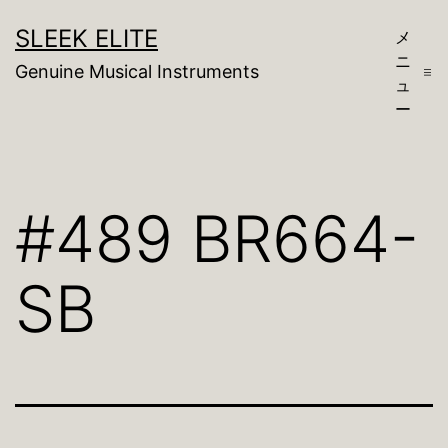
コ
SLEEK ELITE
メ
ン
ニ
Genuine Musical Instruments
テ
ュ
ー
ン
ツ
へ
#489 BR664-
ス
キ
SB
ッ
プ