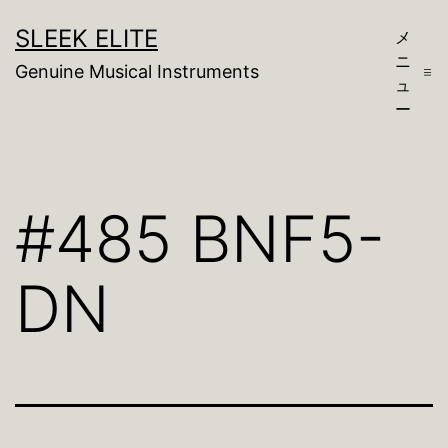
コ
SLEEK ELITE
メ
ン
ニ
Genuine Musical Instruments
テ
ュ
ー
ン
ツ
へ
#485 BNF5-
ス
キ
DN
ッ
プ