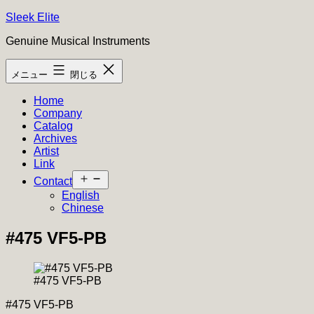
コ
Sleek Elite
ン
Genuine Musical Instruments
テ
ン
メニュー
閉じる
ツ
へ
Home
ス
Company
キ
Catalog
ッ
Archives
プ
Artist
Link
メ
Contact
ニ
English
ュ
Chinese
ー
を
#475 VF5-PB
開
く
#475 VF5-PB
#475 VF5-PB