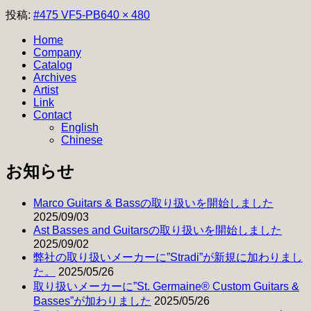
フ
投稿:
#475 VF5-PB
640 × 480
ル
Home
サ
Company
イ
Catalog
ズ
Archives
Artist
Link
Contact
English
Chinese
お知らせ
Marco Guitars & Bassの取り扱いを開始しました
2025/09/03
Ast Basses and Guitarsの取り扱いを開始しました
2025/09/02
弊社の取り扱いメーカーに”Stradi”が新規に加わりまし
た。
2025/05/26
取り扱いメーカーに”St. Germaine® Custom Guitars &
Basses”が加わりました
2025/05/26