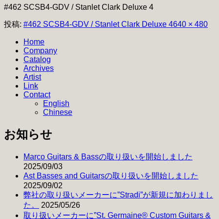
#462 SCSB4-GDV / Stanlet Clark Deluxe 4
フ
投稿:
#462 SCSB4-GDV / Stanlet Clark Deluxe 4
640 × 480
ル
Home
サ
Company
イ
Catalog
ズ
Archives
Artist
Link
Contact
English
Chinese
お知らせ
Marco Guitars & Bassの取り扱いを開始しました
2025/09/03
Ast Basses and Guitarsの取り扱いを開始しました
2025/09/02
弊社の取り扱いメーカーに”Stradi”が新規に加わりまし
た。
2025/05/26
取り扱いメーカーに”St. Germaine® Custom Guitars &