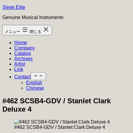
コ
Sleek Elite
ン
Genuine Musical Instruments
テ
ン
メニュー
閉じる
ツ
へ
Home
ス
Company
キ
Catalog
ッ
Archives
プ
Artist
Link
メ
Contact
ニ
English
ュ
Chinese
ー
を
#462 SCSB4-GDV / Stanlet Clark
開
Deluxe 4
く
#462 SCSB4-GDV / Stanlet Clark Deluxe 4