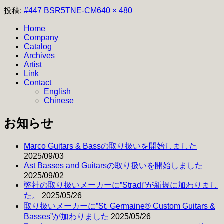
フ
投稿:
#447 BSR5TNE-CM
640 × 480
ル
Home
サ
Company
イ
Catalog
ズ
Archives
Artist
Link
Contact
English
Chinese
お知らせ
Marco Guitars & Bassの取り扱いを開始しました
2025/09/03
Ast Basses and Guitarsの取り扱いを開始しました
2025/09/02
弊社の取り扱いメーカーに”Stradi”が新規に加わりまし
た。
2025/05/26
取り扱いメーカーに”St. Germaine® Custom Guitars &
Basses”が加わりました
2025/05/26