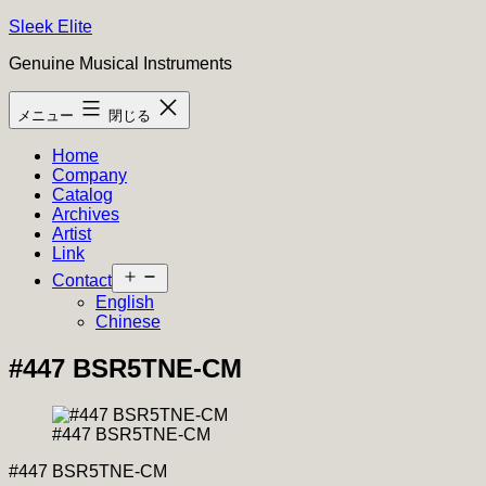
コ
Sleek Elite
ン
Genuine Musical Instruments
テ
ン
メニュー
閉じる
ツ
へ
Home
ス
Company
キ
Catalog
ッ
Archives
プ
Artist
Link
メ
Contact
ニ
English
ュ
Chinese
ー
を
#447 BSR5TNE-CM
開
く
#447 BSR5TNE-CM
#447 BSR5TNE-CM