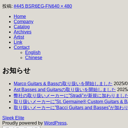
フ
投稿:
#445 BSR6EG-FN
640 × 480
ル
Home
サ
Company
イ
Catalog
ズ
Archives
Artist
Link
Contact
English
Chinese
お知らせ
Marco Guitars & Bassの取り扱いを開始しました
2025/0
Ast Basses and Guitarsの取り扱いを開始しました
2025
弊社の取り扱いメーカーに”Stradi”が新規に加わりまし
取り扱いメーカーに”St. Germaine® Custom Guitars 
取り扱いメーカーに”Bacci Guitars and Basses”が加
Sleek Elite
Proudly powered by
WordPress
.