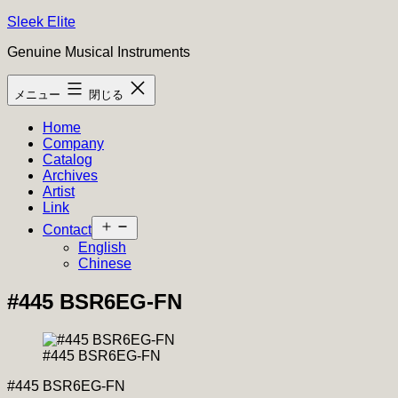
コ
Sleek Elite
ン
Genuine Musical Instruments
テ
ン
メニュー
閉じる
ツ
へ
Home
ス
Company
キ
Catalog
ッ
Archives
プ
Artist
Link
メ
Contact
ニ
English
ュ
Chinese
ー
を
#445 BSR6EG-FN
開
く
#445 BSR6EG-FN
#445 BSR6EG-FN