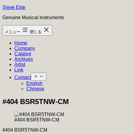
コ
Sleek Elite
ン
Genuine Musical Instruments
テ
ン
メニュー
閉じる
ツ
へ
Home
ス
Company
キ
Catalog
ッ
Archives
プ
Artist
Link
メ
Contact
ニ
English
ュ
Chinese
ー
を
#404 BSR5TNW-CM
開
く
#404 BSR5TNW-CM
#404 BSR5TNW-CM