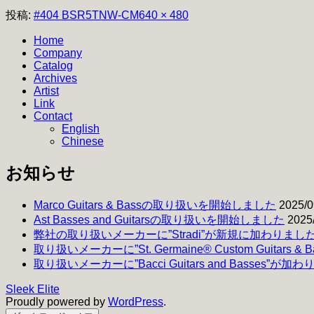
フ
投稿:
#404 BSR5TNW-CM
640 × 480
ル
Home
サ
Company
イ
Catalog
ズ
Archives
Artist
Link
Contact
English
Chinese
お知らせ
Marco Guitars & Bassの取り扱いを開始しました
2025/0
Ast Basses and Guitarsの取り扱いを開始しました
2025
弊社の取り扱いメーカーに”Stradi”が新規に加わりまし
取り扱いメーカーに”St. Germaine® Custom Guitars 
取り扱いメーカーに”Bacci Guitars and Basses”が加
Sleek Elite
Proudly powered by
WordPress
.