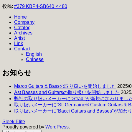
フ
投稿:
#379 KBP4-SB
640 × 480
ル
Home
サ
Company
イ
Catalog
ズ
Archives
Artist
Link
Contact
English
Chinese
お知らせ
Marco Guitars & Bassの取り扱いを開始しました
2025/0
Ast Basses and Guitarsの取り扱いを開始しました
2025
弊社の取り扱いメーカーに”Stradi”が新規に加わりまし
取り扱いメーカーに”St. Germaine® Custom Guitars 
取り扱いメーカーに”Bacci Guitars and Basses”が加
Sleek Elite
Proudly powered by
WordPress
.