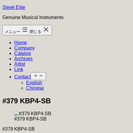
コ
Sleek Elite
ン
Genuine Musical Instruments
テ
ン
メニュー
閉じる
ツ
へ
Home
ス
Company
キ
Catalog
ッ
Archives
プ
Artist
Link
メ
Contact
ニ
English
ュ
Chinese
ー
を
#379 KBP4-SB
開
く
#379 KBP4-SB
#379 KBP4-SB