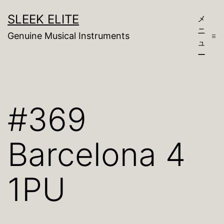
コ
SLEEK ELITE
メ
ン
ニ
Genuine Musical Instruments
テ
ュ
ー
ン
ツ
へ
#369
ス
キ
Barcelona 4
ッ
プ
1PU