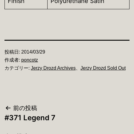
Finish
Polyurethane Satin
投稿日:
2014/03/29
作成者:
poncotz
カテゴリー:
Jerzy Drozd Archives
、
Jerzy Drozd Sold Out
投
前の投稿
#371 Legend 7
稿