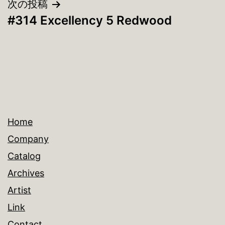
ナ
次の投稿
#314 Excellency 5 Redwood
ビ
ゲ
ー
シ
ョ
Home
ン
Company
Catalog
Archives
Artist
Link
Contact