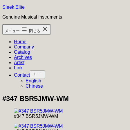
コ
Sleek Elite
ン
Genuine Musical Instruments
テ
ン
メニュー
閉じる
ツ
へ
Home
ス
Company
キ
Catalog
ッ
Archives
プ
Artist
Link
メ
Contact
ニ
English
ュ
Chinese
ー
を
#347 BSR5JMW-WM
開
く
#347 BSR5JMW-WM