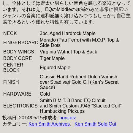
し、全体としては野太い男らしい音色を感じる楽器となって
います。それゆえ、EQのMiddleの加減のみで非常に幅広い
ジャンルの音楽に違和感無く溶け込みつつもしっかり自己主
張できるという優れた特性を有しています。
NECK
3pc. Aged Hardrock Maple
Morado (Pau Ferro) with M.O.P. Top &
FINGERBOARD
Side Dots
BODY WINGS
Virginia Walnut Top & Back
BODY CORE
Tiger Maple
CENTER
Figured Maple
BLOCK
Classic Hand Rubbed Dutch Varnish
FINISH
over Stradivari Gold Oil (Ken’s Secret
Sauce)
HARDWARE
Gold
Smith B.M.T. 3 Band EQ Circuit
ELECTRONICS
and Smith Custom J945 “Stacked Coil”
Humbucking Pickups
投稿日:
2014/05/15
作成者:
poncotz
カテゴリー:
Ken Smith Archives
、
Ken Smith Sold Out