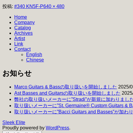
フ
投稿:
#340 KN5F-P
640 × 480
ル
Home
サ
Company
イ
Catalog
ズ
Archives
Artist
Link
Contact
English
Chinese
お知らせ
Marco Guitars & Bassの取り扱いを開始しました
2025/0
Ast Basses and Guitarsの取り扱いを開始しました
2025
弊社の取り扱いメーカーに”Stradi”が新規に加わりまし
取り扱いメーカーに”St. Germaine® Custom Guitars 
取り扱いメーカーに”Bacci Guitars and Basses”が加
Sleek Elite
Proudly powered by
WordPress
.