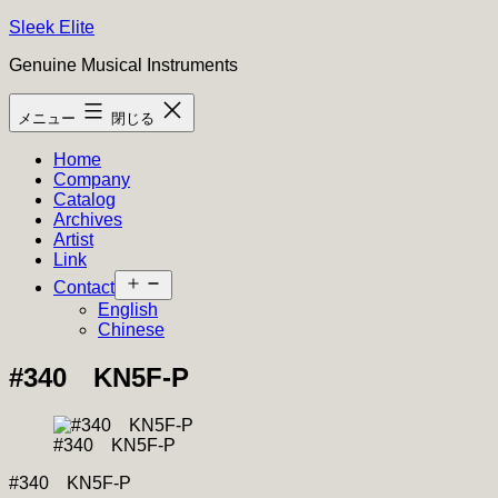
コ
Sleek Elite
ン
Genuine Musical Instruments
テ
ン
メニュー
閉じる
ツ
へ
Home
ス
Company
キ
Catalog
ッ
Archives
プ
Artist
Link
メ
Contact
ニ
English
ュ
Chinese
ー
を
#340 KN5F-P
開
く
#340 KN5F-P
#340 KN5F-P