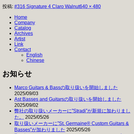
フ
投稿:
#316 Signature 4 Claro Walnut
640 × 480
ル
Home
サ
Company
イ
Catalog
ズ
Archives
Artist
Link
Contact
English
Chinese
お知らせ
Marco Guitars & Bassの取り扱いを開始しました
2025/09/03
Ast Basses and Guitarsの取り扱いを開始しました
2025/09/02
弊社の取り扱いメーカーに”Stradi”が新規に加わりまし
た。
2025/05/26
取り扱いメーカーに”St. Germaine® Custom Guitars &
Basses”が加わりました
2025/05/26