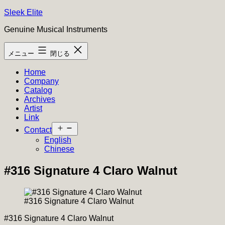
コ
Sleek Elite
ン
Genuine Musical Instruments
テ
ン
メニュー
閉じる
ツ
へ
Home
ス
Company
キ
Catalog
ッ
Archives
プ
Artist
Link
メ
Contact
ニ
English
ュ
Chinese
ー
を
#316 Signature 4 Claro Walnut
開
く
#316 Signature 4 Claro Walnut
#316 Signature 4 Claro Walnut