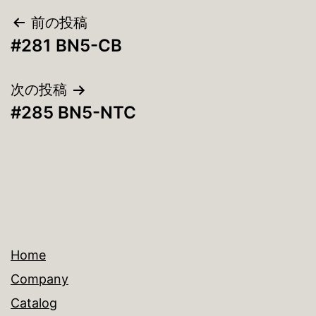
投
前の投稿
#281 BN5-CB
稿
ナ
次の投稿
#285 BN5-NTC
ビ
ゲ
ー
シ
ョ
Home
ン
Company
Catalog