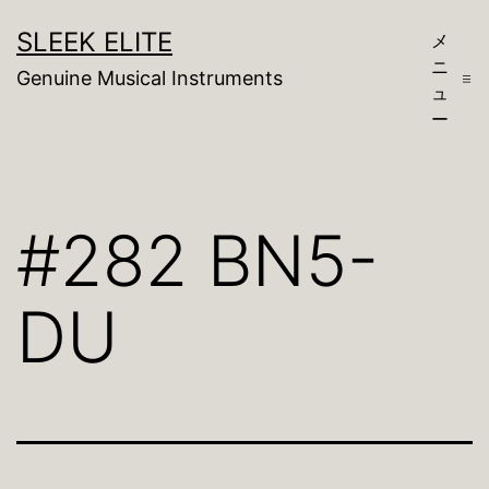
コ
SLEEK ELITE
メ
ン
ニ
Genuine Musical Instruments
テ
ュ
ー
ン
ツ
へ
#282 BN5-
ス
キ
DU
ッ
プ