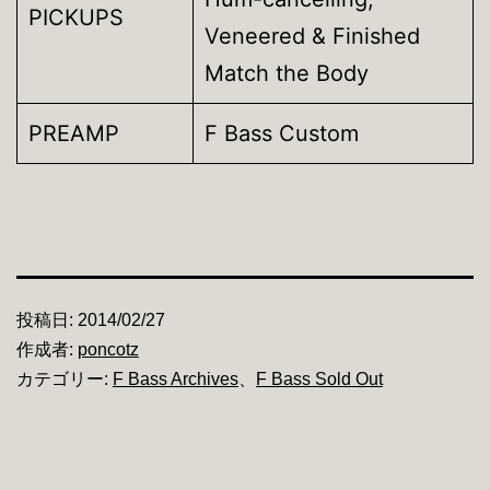
PICKUPS
Veneered & Finished
Match the Body
PREAMP
F Bass Custom
投稿日:
2014/02/27
作成者:
poncotz
カテゴリー:
F Bass Archives
、
F Bass Sold Out