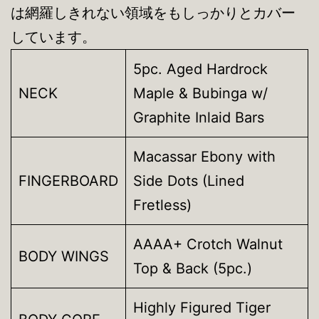
は網羅しきれない領域をもしっかりとカバー
しています。
5pc. Aged Hardrock
NECK
Maple & Bubinga w/
Graphite Inlaid Bars
Macassar Ebony with
FINGERBOARD
Side Dots (Lined
Fretless)
AAAA+ Crotch Walnut
BODY WINGS
Top & Back (5pc.)
Highly Figured Tiger