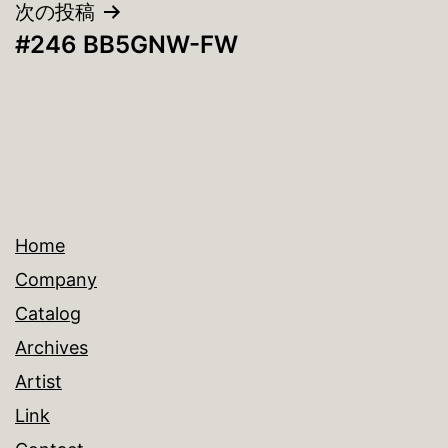
ナ
次の投稿
#246 BB5GNW-FW
ビ
ゲ
ー
シ
ョ
Home
ン
Company
Catalog
Archives
Artist
Link