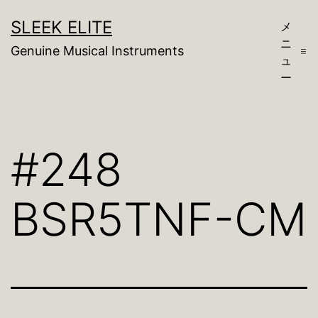
コ
SLEEK ELITE
メ
ン
ニ
Genuine Musical Instruments
テ
ュ
ー
ン
ツ
へ
#248
ス
キ
BSR5TNF-CM
ッ
プ