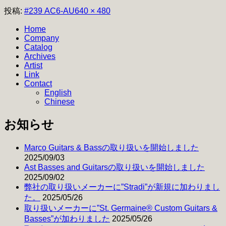
フ
投稿:
#239 AC6-AU
640 × 480
ル
Home
サ
Company
イ
Catalog
ズ
Archives
Artist
Link
Contact
English
Chinese
お知らせ
Marco Guitars & Bassの取り扱いを開始しました
2025/09/03
Ast Basses and Guitarsの取り扱いを開始しました
2025/09/02
弊社の取り扱いメーカーに”Stradi”が新規に加わりまし
た。
2025/05/26
取り扱いメーカーに”St. Germaine® Custom Guitars &
Basses”が加わりました
2025/05/26