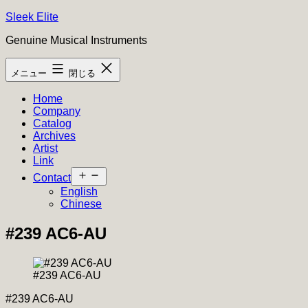
コ
Sleek Elite
ン
Genuine Musical Instruments
テ
ン
メニュー
閉じる
ツ
へ
Home
ス
Company
キ
Catalog
ッ
Archives
プ
Artist
Link
メ
Contact
ニ
English
ュ
Chinese
ー
を
#239 AC6-AU
開
く
#239 AC6-AU
#239 AC6-AU