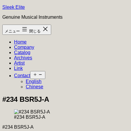
コ
Sleek Elite
ン
Genuine Musical Instruments
テ
ン
メニュー
閉じる
ツ
へ
Home
ス
Company
キ
Catalog
ッ
Archives
プ
Artist
Link
メ
Contact
ニ
English
ュ
Chinese
ー
を
#234 BSR5J-A
開
く
#234 BSR5J-A
#234 BSR5J-A