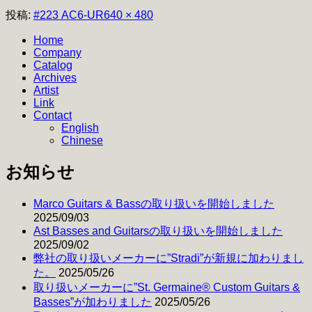
フ
投稿:
#223 AC6-UR
640 × 480
ル
Home
サ
Company
イ
Catalog
ズ
Archives
Artist
Link
Contact
English
Chinese
お知らせ
Marco Guitars & Bassの取り扱いを開始しました
2025/09/03
Ast Basses and Guitarsの取り扱いを開始しました
2025/09/02
弊社の取り扱いメーカーに”Stradi”が新規に加わりまし
た。
2025/05/26
取り扱いメーカーに”St. Germaine® Custom Guitars &
Basses”が加わりました
2025/05/26