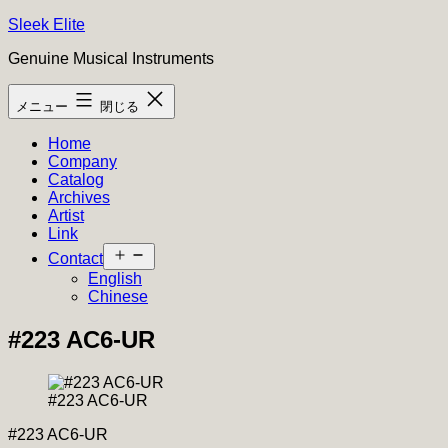
コ
Sleek Elite
ン
Genuine Musical Instruments
テ
ン
メニュー
閉じる
ツ
へ
Home
ス
Company
キ
Catalog
ッ
Archives
プ
Artist
Link
メ
Contact
ニ
English
ュ
Chinese
ー
を
#223 AC6-UR
開
く
#223 AC6-UR
#223 AC6-UR