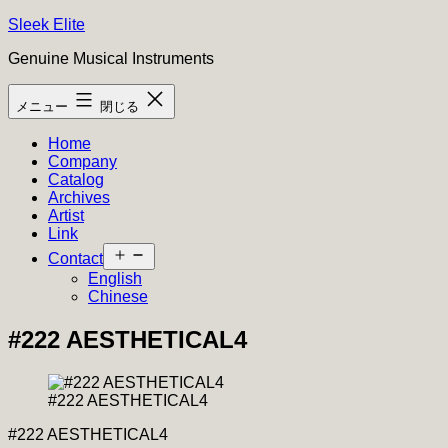
コ
Sleek Elite
ン
Genuine Musical Instruments
テ
ン
メニュー
閉じる
ツ
へ
Home
ス
Company
キ
Catalog
ッ
Archives
プ
Artist
Link
メ
Contact
ニ
English
ュ
Chinese
ー
を
#222 AESTHETICAL4
開
く
#222 AESTHETICAL4
#222 AESTHETICAL4