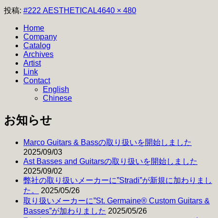
フ
投稿:
#222 AESTHETICAL4
640 × 480
ル
Home
サ
Company
イ
Catalog
ズ
Archives
Artist
Link
Contact
English
Chinese
お知らせ
Marco Guitars & Bassの取り扱いを開始しました
2025/09/03
Ast Basses and Guitarsの取り扱いを開始しました
2025/09/02
弊社の取り扱いメーカーに”Stradi”が新規に加わりまし
た。
2025/05/26
取り扱いメーカーに”St. Germaine® Custom Guitars &
Basses”が加わりました
2025/05/26