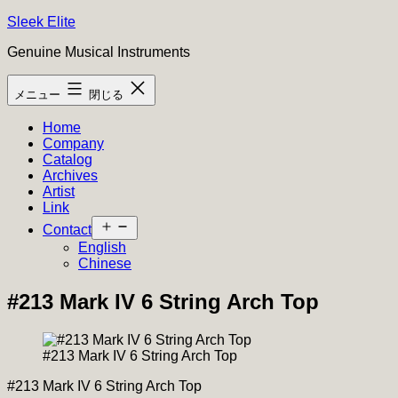
コ
Sleek Elite
ン
Genuine Musical Instruments
テ
ン
メニュー
閉じる
ツ
へ
Home
ス
Company
キ
Catalog
ッ
Archives
プ
Artist
Link
メ
Contact
ニ
English
ュ
Chinese
ー
を
#213 Mark IV 6 String Arch Top
開
く
#213 Mark IV 6 String Arch Top
#213 Mark IV 6 String Arch Top