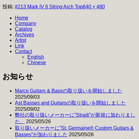
フ
投稿:
#213 Mark IV 6 String Arch Top
640 × 480
ル
Home
サ
Company
イ
Catalog
ズ
Archives
Artist
Link
Contact
English
Chinese
お知らせ
Marco Guitars & Bassの取り扱いを開始しました
2025/09/03
Ast Basses and Guitarsの取り扱いを開始しました
2025/09/02
弊社の取り扱いメーカーに”Stradi”が新規に加わりまし
た。
2025/05/26
取り扱いメーカーに”St. Germaine® Custom Guitars &
Basses”が加わりました
2025/05/26