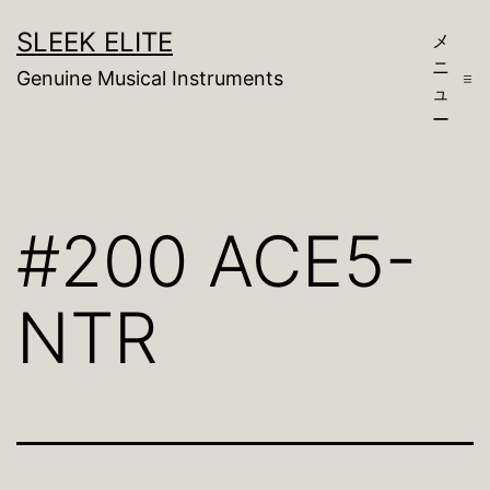
コ
SLEEK ELITE
メ
ン
ニ
Genuine Musical Instruments
テ
ュ
ー
ン
ツ
へ
#200 ACE5-
ス
キ
NTR
ッ
プ