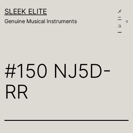
コ
SLEEK ELITE
メ
ン
ニ
Genuine Musical Instruments
テ
ュ
ー
ン
ツ
へ
#150 NJ5D-
ス
キ
RR
ッ
プ