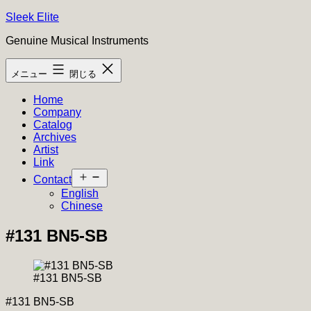
コ
Sleek Elite
ン
Genuine Musical Instruments
テ
ン
メニュー
閉じる
ツ
へ
Home
ス
Company
キ
Catalog
ッ
Archives
プ
Artist
Link
メ
Contact
ニ
English
ュ
Chinese
ー
を
#131 BN5-SB
開
く
#131 BN5-SB
#131 BN5-SB