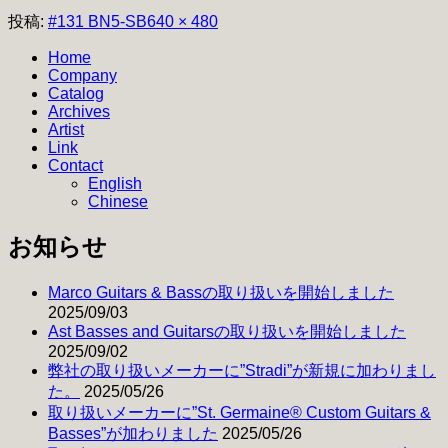
フ
投稿:
#131 BN5-SB
640 × 480
ル
Home
サ
Company
イ
Catalog
ズ
Archives
Artist
Link
Contact
English
Chinese
お知らせ
Marco Guitars & Bassの取り扱いを開始しました
2025/09/03
Ast Basses and Guitarsの取り扱いを開始しました
2025/09/02
弊社の取り扱いメーカーに”Stradi”が新規に加わりまし
た。
2025/05/26
取り扱いメーカーに”St. Germaine® Custom Guitars &
Basses”が加わりました
2025/05/26