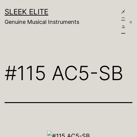
コ
SLEEK ELITE
メ
ン
ニ
Genuine Musical Instruments
テ
ュ
ー
ン
ツ
へ
#115 AC5-SB
ス
キ
ッ
プ