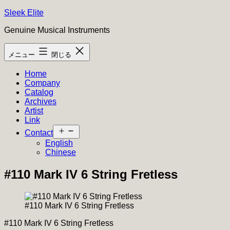
コ
Sleek Elite
ン
Genuine Musical Instruments
テ
ン
メニュー
閉じる
ツ
へ
Home
ス
Company
キ
Catalog
ッ
Archives
プ
Artist
Link
メ
Contact
ニ
English
ュ
Chinese
ー
を
#110 Mark IV 6 String Fretless
開
く
#110 Mark IV 6 String Fretless
#110 Mark IV 6 String Fretless