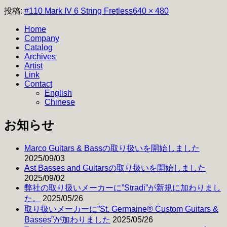
フ
投稿:
#110 Mark IV 6 String Fretless
640 × 480
ル
Home
サ
Company
イ
Catalog
ズ
Archives
Artist
Link
Contact
English
Chinese
お知らせ
Marco Guitars & Bassの取り扱いを開始しました
2025/09/03
Ast Basses and Guitarsの取り扱いを開始しました
2025/09/02
弊社の取り扱いメーカーに”Stradi”が新規に加わりまし
た。
2025/05/26
取り扱いメーカーに”St. Germaine® Custom Guitars &
Basses”が加わりました
2025/05/26