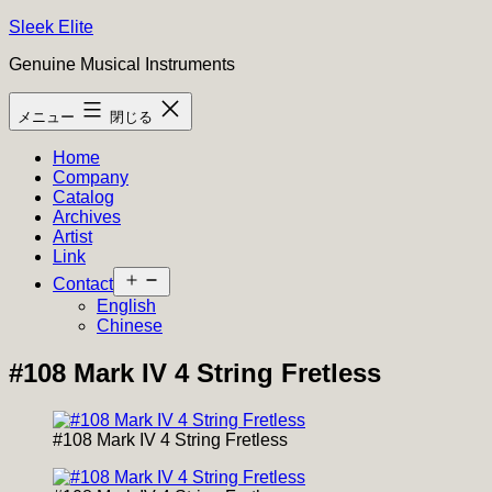
コ
Sleek Elite
ン
Genuine Musical Instruments
テ
ン
メニュー
閉じる
ツ
へ
Home
ス
Company
キ
Catalog
ッ
Archives
プ
Artist
Link
メ
Contact
ニ
English
ュ
Chinese
ー
を
#108 Mark IV 4 String Fretless
開
く
#108 Mark IV 4 String Fretless