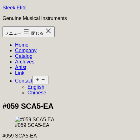
コ
Sleek Elite
ン
Genuine Musical Instruments
テ
ン
メニュー
閉じる
ツ
へ
Home
ス
Company
キ
Catalog
ッ
Archives
プ
Artist
Link
メ
Contact
ニ
English
ュ
Chinese
ー
を
#059 SCA5-EA
開
く
#059 SCA5-EA
#059 SCA5-EA