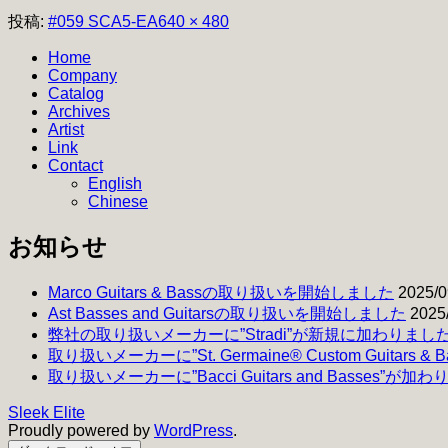
フ
投稿:
#059 SCA5-EA
640 × 480
ル
Home
サ
Company
イ
Catalog
ズ
Archives
Artist
Link
Contact
English
Chinese
お知らせ
Marco Guitars & Bassの取り扱いを開始しました
2025/0
Ast Basses and Guitarsの取り扱いを開始しました
2025
弊社の取り扱いメーカーに”Stradi”が新規に加わりまし
取り扱いメーカーに”St. Germaine® Custom Guitars 
取り扱いメーカーに”Bacci Guitars and Basses”が加
Sleek Elite
Proudly powered by
WordPress
.