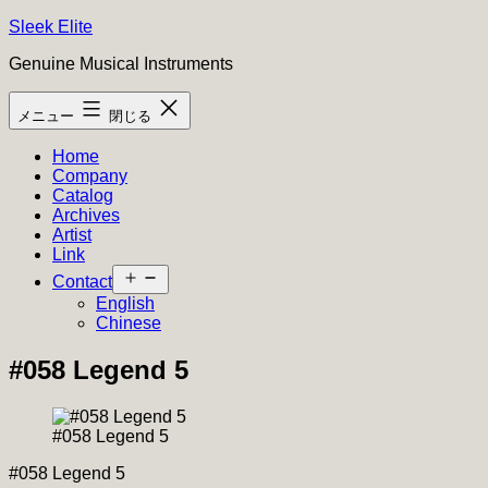
コ
Sleek Elite
ン
Genuine Musical Instruments
テ
ン
メニュー
閉じる
ツ
へ
Home
ス
Company
キ
Catalog
ッ
Archives
プ
Artist
Link
メ
Contact
ニ
English
ュ
Chinese
ー
を
#058 Legend 5
開
く
#058 Legend 5
#058 Legend 5