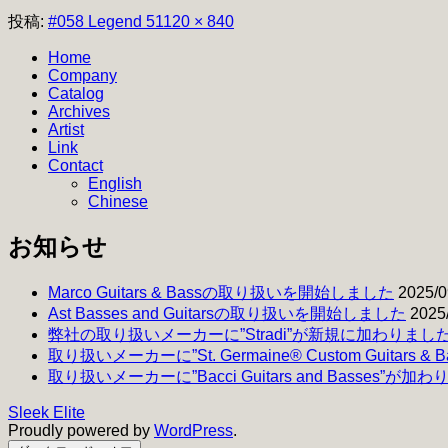
フ
投稿:
#058 Legend 5
1120 × 840
ル
Home
サ
Company
イ
Catalog
ズ
Archives
Artist
Link
Contact
English
Chinese
お知らせ
Marco Guitars & Bassの取り扱いを開始しました
2025/0
Ast Basses and Guitarsの取り扱いを開始しました
2025
弊社の取り扱いメーカーに”Stradi”が新規に加わりまし
取り扱いメーカーに”St. Germaine® Custom Guitars 
取り扱いメーカーに”Bacci Guitars and Basses”が加
Sleek Elite
Proudly powered by
WordPress
.