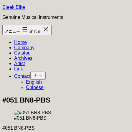
コ
Sleek Elite
ン
Genuine Musical Instruments
テ
ン
メニュー
閉じる
ツ
へ
Home
ス
Company
キ
Catalog
ッ
Archives
プ
Artist
Link
メ
Contact
ニ
English
ュ
Chinese
ー
を
#051 BN8-PBS
開
く
#051 BN8-PBS
#051 BN8-PBS