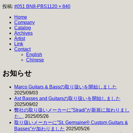
フ
投稿:
#051 BN8-PBS
1120 × 840
ル
Home
サ
Company
イ
Catalog
ズ
Archives
Artist
Link
Contact
English
Chinese
お知らせ
Marco Guitars & Bassの取り扱いを開始しました
2025/09/03
Ast Basses and Guitarsの取り扱いを開始しました
2025/09/02
弊社の取り扱いメーカーに”Stradi”が新規に加わりまし
た。
2025/05/26
取り扱いメーカーに”St. Germaine® Custom Guitars &
Basses”が加わりました
2025/05/26