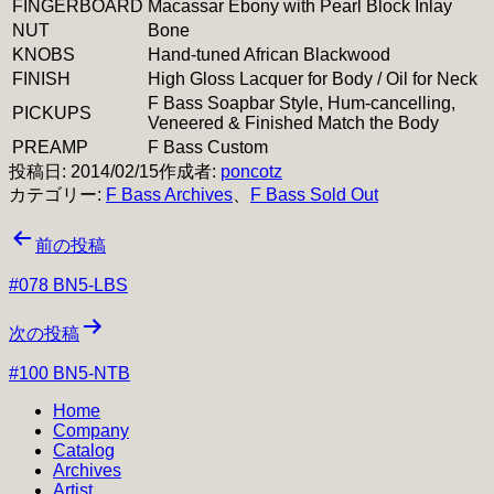
FINGERBOARD
Macassar Ebony with Pearl Block Inlay
NUT
Bone
KNOBS
Hand-tuned African Blackwood
FINISH
High Gloss Lacquer for Body / Oil for Neck
F Bass Soapbar Style, Hum-cancelling,
PICKUPS
Veneered & Finished Match the Body
PREAMP
F Bass Custom
投稿日:
2014/02/15
作成者:
poncotz
カテゴリー:
F Bass Archives
、
F Bass Sold Out
投
前の投稿
稿
#078 BN5-LBS
ナ
次の投稿
ビ
#100 BN5-NTB
ゲ
Home
ー
Company
シ
Catalog
Archives
ョ
Artist